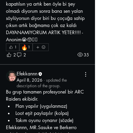
kapatılsın ya artık ben öyle bi şey 
olmadı diyorum sonra bana sen yalan 
söylüyorsun diyor biri bu çoçuğa sahip 
çıksın artık boğmama çok az kaldı 
DAYANAMIYORUM ARTIK YETER!!!! - 
Anonim😭🥺🧖‍♀️
🔥
1
1
2
2
35
Efekkannn
April 8, 2026
·
updated the
description of the group.
Bu grup tamamen profesyonel bir ARC 
Raiders ekibidir.
Plan yapılır (uygulanmaz)
Loot eşit paylaşılır (kolpa)
Takım oyunu oynanır (sözde)
Efekkannn, MR.Sasuke ve Berkerro 