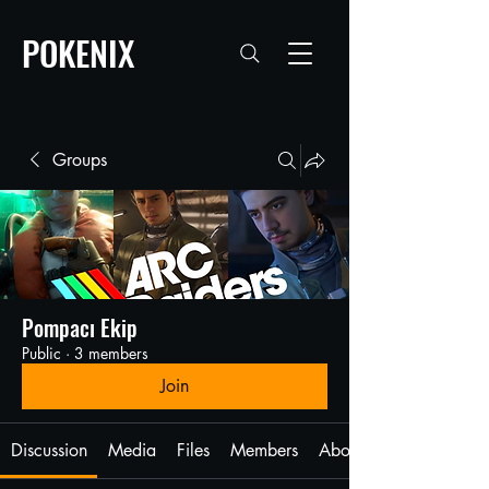
POKENIX
Groups
Pompacı Ekip
Public
·
3 members
Join
Discussion
Media
Files
Members
About